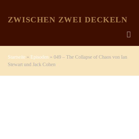
ZWISCHEN ZWEI DECKELN
Startseite
»
Episoden
»
049 – The Collapse of Chaos von Ian
Stewart und Jack Cohen