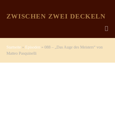
ZWISCHEN ZWEI DECKELN
Startseite
»
Episoden
»
088 – „Das Auge des Meisters“ von
Matteo Pasquinelli