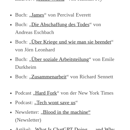
Buch: „
James
“ von Percival Everett
Buch: „
Die Abschaffung des Todes
“ von
Andreas Eschbach
Buch: „
Über Kriege und wie man sie beendet
“
von Jörn Leonhard
Buch: „
Über soziale Arbeitsteilung
“ von Emile
Durkheim
Buch: „
Zusammenarbeit
“ von Richard Sennett
Podcast „
Hard Fork
“ von der New York Times
Podcast:
„Tech wont save us
“
Newsletter: „
Blood in the machine“
(Newsletter)
Artikel:
„What Is ChatGPT Doing … and Why