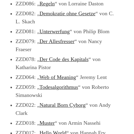
ZZD086: „
Regeln
“ von Lorraine Daston
ZZD082: „
Demokratie ohne Gesetze
“ von C.
L. Skach
ZZD081: „
Unterwerfung
“ von Philip Blom
ZZD079: „
Der Allesfresser
“ von Nancy
Fraeser
ZZD078: „
Der Code des Kapitals
“ von
Katharina Pistor
ZZD064: „
Web of Meaning
“ Jeremy Lent
ZZD059: „
Todesalgorithmus
“ von Roberto
Simanowski
ZZD022: „
Natural Born Cyborg
“ von Andy
Clark
ZZD018: „
Muster
“ von Armin Nassehi
ZZD017: „
Hello World
“ von Hannah Fry