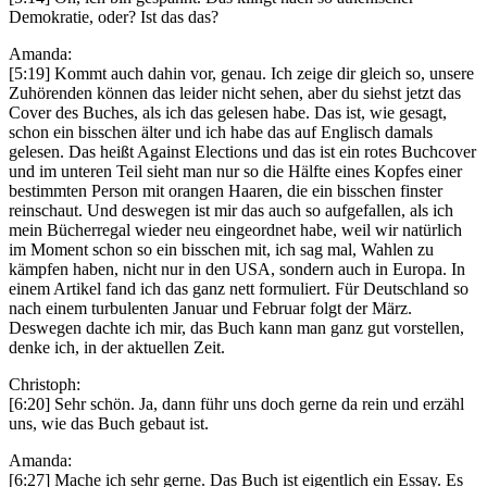
Demokratie, oder? Ist das das?
Amanda:
[5:19] Kommt auch dahin vor, genau. Ich zeige dir gleich so, unsere
Zuhörenden können das leider nicht sehen, aber du siehst jetzt das
Cover des Buches, als ich das gelesen habe. Das ist, wie gesagt,
schon ein bisschen älter und ich habe das auf Englisch damals
gelesen. Das heißt Against Elections und das ist ein rotes Buchcover
und im unteren Teil sieht man nur so die Hälfte eines Kopfes einer
bestimmten Person mit orangen Haaren, die ein bisschen finster
reinschaut. Und deswegen ist mir das auch so aufgefallen, als ich
mein Bücherregal wieder neu eingeordnet habe, weil wir natürlich
im Moment schon so ein bisschen mit, ich sag mal, Wahlen zu
kämpfen haben, nicht nur in den USA, sondern auch in Europa. In
einem Artikel fand ich das ganz nett formuliert. Für Deutschland so
nach einem turbulenten Januar und Februar folgt der März.
Deswegen dachte ich mir, das Buch kann man ganz gut vorstellen,
denke ich, in der aktuellen Zeit.
Christoph:
[6:20] Sehr schön. Ja, dann führ uns doch gerne da rein und erzähl
uns, wie das Buch gebaut ist.
Amanda:
[6:27] Mache ich sehr gerne. Das Buch ist eigentlich ein Essay. Es