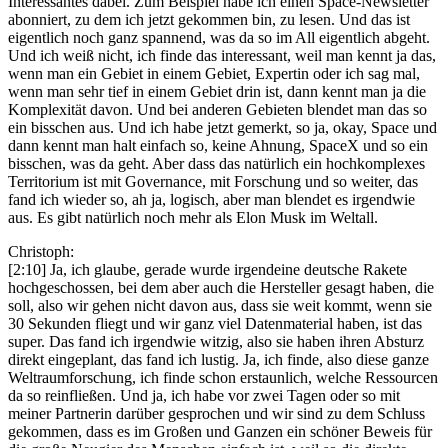
Interessantes dabei. Zum Beispiel habe ich einen Space-Newsletter
abonniert, zu dem ich jetzt gekommen bin, zu lesen. Und das ist
eigentlich noch ganz spannend, was da so im All eigentlich abgeht.
Und ich weiß nicht, ich finde das interessant, weil man kennt ja das,
wenn man ein Gebiet in einem Gebiet, Expertin oder ich sag mal,
wenn man sehr tief in einem Gebiet drin ist, dann kennt man ja die
Komplexität davon. Und bei anderen Gebieten blendet man das so
ein bisschen aus. Und ich habe jetzt gemerkt, so ja, okay, Space und
dann kennt man halt einfach so, keine Ahnung, SpaceX und so ein
bisschen, was da geht. Aber dass das natürlich ein hochkomplexes
Territorium ist mit Governance, mit Forschung und so weiter, das
fand ich wieder so, ah ja, logisch, aber man blendet es irgendwie
aus. Es gibt natürlich noch mehr als Elon Musk im Weltall.
Christoph:
[2:10] Ja, ich glaube, gerade wurde irgendeine deutsche Rakete
hochgeschossen, bei dem aber auch die Hersteller gesagt haben, die
soll, also wir gehen nicht davon aus, dass sie weit kommt, wenn sie
30 Sekunden fliegt und wir ganz viel Datenmaterial haben, ist das
super. Das fand ich irgendwie witzig, also sie haben ihren Absturz
direkt eingeplant, das fand ich lustig. Ja, ich finde, also diese ganze
Weltraumforschung, ich finde schon erstaunlich, welche Ressourcen
da so reinfließen. Und ja, ich habe vor zwei Tagen oder so mit
meiner Partnerin darüber gesprochen und wir sind zu dem Schluss
gekommen, dass es im Großen und Ganzen ein schöner Beweis für