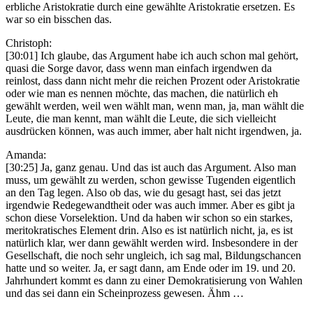
erbliche Aristokratie durch eine gewählte Aristokratie ersetzen. Es
war so ein bisschen das.
Christoph:
[30:01] Ich glaube, das Argument habe ich auch schon mal gehört,
quasi die Sorge davor, dass wenn man einfach irgendwen da
reinlost, dass dann nicht mehr die reichen Prozent oder Aristokratie
oder wie man es nennen möchte, das machen, die natürlich eh
gewählt werden, weil wen wählt man, wenn man, ja, man wählt die
Leute, die man kennt, man wählt die Leute, die sich vielleicht
ausdrücken können, was auch immer, aber halt nicht irgendwen, ja.
Amanda:
[30:25] Ja, ganz genau. Und das ist auch das Argument. Also man
muss, um gewählt zu werden, schon gewisse Tugenden eigentlich
an den Tag legen. Also ob das, wie du gesagt hast, sei das jetzt
irgendwie Redegewandtheit oder was auch immer. Aber es gibt ja
schon diese Vorselektion. Und da haben wir schon so ein starkes,
meritokratisches Element drin. Also es ist natürlich nicht, ja, es ist
natürlich klar, wer dann gewählt werden wird. Insbesondere in der
Gesellschaft, die noch sehr ungleich, ich sag mal, Bildungschancen
hatte und so weiter. Ja, er sagt dann, am Ende oder im 19. und 20.
Jahrhundert kommt es dann zu einer Demokratisierung von Wahlen
und das sei dann ein Scheinprozess gewesen. Ähm …