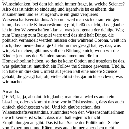
Wunschdenken, bei dem ich mich immer frage, ja, welche Science?
Also das ist nicht so eindeutig und irgendwie ist es albern, das
anzunehmen und es ist irgendwie ein ganz verqueres
Wissenschaftsverständnis. Also nur weil man sich darauf einigen
kann, dass es die Klimaerwärmung gibt, heißt es nicht, dass glaube
ich in den Wissenschaften klar ist, was jetzt genau der richtige Weg
zum Umgang zum Beispiel wäre und das sind halt Dinge, die
politisch verhandelt werden müssen oder während Corona, weiß ich
noch, dass meine damalige Chefin immer gesagt hat, ey, das, was
wir jetzt machen, gibt uns voll den Bildungsknick, wenn wir die
Kinder jetzt aus den Schulen rausnehmen und die im
Homeschooling haben, so das ist keine Option und trotzdem ist das,
was gelaufen ist, natürlich ein Follow the Science gewesen. Und ja,
ich habe im direkten Umfeld auf jeden Fall eine andere Science
gehabt, die gesagt hat, oh, vielleicht ist das gar nicht so clever, was
wir machen.
Amanda:
[16:53] Ja, ja, absolut. Ich glaube, manchmal wird es auch ein
bisschen, oder es kommt mir so vor in Diskussionen, dass das auch
einfach gleichgesetzt wird. Und ich glaube schon, das
Wissenschaftsverständnis, zumindest von den WissenschaftlerInnen,
die ich kenne, ist schon, dass man halt eigentlich nicht
Empfehlungen ausgibt. Das ist halt Sache der Politik oder Sache
von Expertinnen und Räten, was auch immer, aber eben nicht