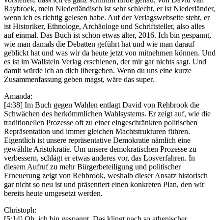
Raybroek, mein Niederländisch ist sehr schlecht, er ist Niederländer,
wenn ich es richtig gelesen habe. Auf der Verlagswebseite steht, er
ist Historiker, Ethnologe, Archäologe und Schriftsteller, also alles
auf einmal. Das Buch ist schon etwas älter, 2016. Ich bin gespannt,
wie man damals die Debatten geführt hat und wie man darauf
geblickt hat und was wir da heute jetzt von mitnehmen können. Und
es ist im Wallstein Verlag erschienen, der mir gar nichts sagt. Und
damit würde ich an dich übergeben. Wenn du uns eine kurze
Zusammenfassung geben magst, wäre das super.
Amanda:
[4:38] Im Buch gegen Wahlen entlagt David von Rehbrook die
Schwächen des herkömmlichen Wahlsystems. Er zeigt auf, wie die
traditionellen Prozesse oft zu einer eingeschränkten politischen
Repräsentation und immer gleichen Machtstrukturen führen.
Eigentlich ist unsere repräsentative Demokratie nämlich eine
gewählte Aristokratie. Um unsere demokratischen Prozesse zu
verbessern, schlägt er etwas anderes vor, das Losverfahren. In
diesem Aufruf zu mehr Bürgerbeteiligung und politischer
Erneuerung zeigt von Rehbrook, weshalb dieser Ansatz historisch
gar nicht so neu ist und präsentiert einen konkreten Plan, den wir
bereits heute umgesetzt werden.
Christoph:
[5:14] Oh, ich bin gespannt. Das klingt nach so athenischer