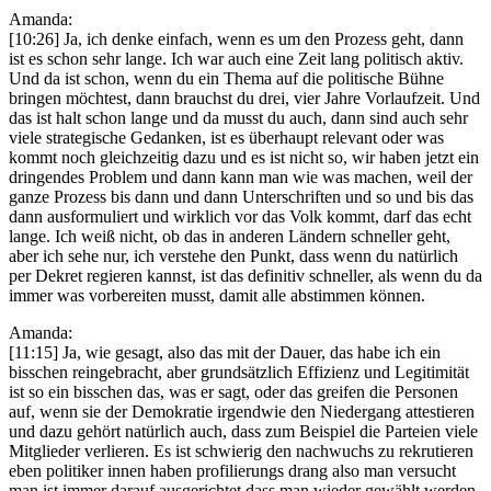
Amanda:
[10:26] Ja, ich denke einfach, wenn es um den Prozess geht, dann
ist es schon sehr lange. Ich war auch eine Zeit lang politisch aktiv.
Und da ist schon, wenn du ein Thema auf die politische Bühne
bringen möchtest, dann brauchst du drei, vier Jahre Vorlaufzeit. Und
das ist halt schon lange und da musst du auch, dann sind auch sehr
viele strategische Gedanken, ist es überhaupt relevant oder was
kommt noch gleichzeitig dazu und es ist nicht so, wir haben jetzt ein
dringendes Problem und dann kann man wie was machen, weil der
ganze Prozess bis dann und dann Unterschriften und so und bis das
dann ausformuliert und wirklich vor das Volk kommt, darf das echt
lange. Ich weiß nicht, ob das in anderen Ländern schneller geht,
aber ich sehe nur, ich verstehe den Punkt, dass wenn du natürlich
per Dekret regieren kannst, ist das definitiv schneller, als wenn du da
immer was vorbereiten musst, damit alle abstimmen können.
Amanda:
[11:15] Ja, wie gesagt, also das mit der Dauer, das habe ich ein
bisschen reingebracht, aber grundsätzlich Effizienz und Legitimität
ist so ein bisschen das, was er sagt, oder das greifen die Personen
auf, wenn sie der Demokratie irgendwie den Niedergang attestieren
und dazu gehört natürlich auch, dass zum Beispiel die Parteien viele
Mitglieder verlieren. Es ist schwierig den nachwuchs zu rekrutieren
eben politiker innen haben profilierungs drang also man versucht
man ist immer darauf ausgerichtet dass man wieder gewählt werden