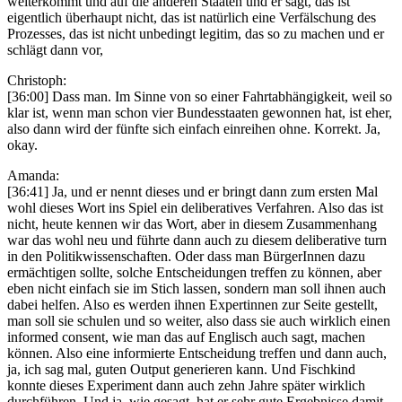
weiterkommt und auf die anderen Staaten und er sagt, das ist
eigentlich überhaupt nicht, das ist natürlich eine Verfälschung des
Prozesses, das ist nicht unbedingt legitim, das so zu machen und er
schlägt dann vor,
Christoph:
[36:00] Dass man. Im Sinne von so einer Fahrtabhängigkeit, weil so
klar ist, wenn man schon vier Bundesstaaten gewonnen hat, ist eher,
also dann wird der fünfte sich einfach einreihen ohne. Korrekt. Ja,
okay.
Amanda:
[36:41] Ja, und er nennt dieses und er bringt dann zum ersten Mal
wohl dieses Wort ins Spiel ein deliberatives Verfahren. Also das ist
nicht, heute kennen wir das Wort, aber in diesem Zusammenhang
war das wohl neu und führte dann auch zu diesem deliberative turn
in den Politikwissenschaften. Oder dass man BürgerInnen dazu
ermächtigen sollte, solche Entscheidungen treffen zu können, aber
eben nicht einfach sie im Stich lassen, sondern man soll ihnen auch
dabei helfen. Also es werden ihnen Expertinnen zur Seite gestellt,
man soll sie schulen und so weiter, also dass sie auch wirklich einen
informed consent, wie man das auf Englisch auch sagt, machen
können. Also eine informierte Entscheidung treffen und dann auch,
ja, ich sag mal, guten Output generieren kann. Und Fischkind
konnte dieses Experiment dann auch zehn Jahre später wirklich
durchführen. Und ja, wie gesagt, hat er sehr gute Ergebnisse damit.