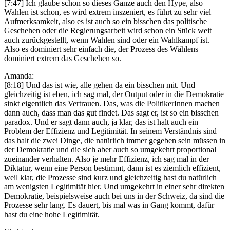
[7:47] Ich glaube schon so dieses Ganze auch den Hype, also
Wahlen ist schon, es wird extrem inszeniert, es führt zu sehr viel
Aufmerksamkeit, also es ist auch so ein bisschen das politische
Geschehen oder die Regierungsarbeit wird schon ein Stück weit
auch zurückgestellt, wenn Wahlen sind oder ein Wahlkampf ist.
Also es dominiert sehr einfach die, der Prozess des Wählens
dominiert extrem das Geschehen so.
Amanda:
[8:18] Und das ist wie, alle gehen da ein bisschen mit. Und
gleichzeitig ist eben, ich sag mal, der Output oder in die Demokratie
sinkt eigentlich das Vertrauen. Das, was die PolitikerInnen machen
dann auch, dass man das gut findet. Das sagt er, ist so ein bisschen
paradox. Und er sagt dann auch, ja klar, das ist halt auch ein
Problem der Effizienz und Legitimität. In seinem Verständnis sind
das halt die zwei Dinge, die natürlich immer gegeben sein müssen in
der Demokratie und die sich aber auch so umgekehrt proportional
zueinander verhalten. Also je mehr Effizienz, ich sag mal in der
Diktatur, wenn eine Person bestimmt, dann ist es ziemlich effizient,
weil klar, die Prozesse sind kurz und gleichzeitig hast du natürlich
am wenigsten Legitimität hier. Und umgekehrt in einer sehr direkten
Demokratie, beispielsweise auch bei uns in der Schweiz, da sind die
Prozesse sehr lang. Es dauert, bis mal was in Gang kommt, dafür
hast du eine hohe Legitimität.