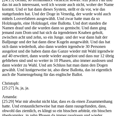
das ist auch interessant, weil ich wusste auch nicht, woher der Name
kommt. Und er hat dann dieses System, stellt er da vor, wie das
stattgefunden hat. Und der Doge in Venedig, der wurde wohl auch
mittels Losverfahren ausgewählt. Und zwar hatte man da so
Holzkugeln, eine Holzkugel, eine Ballotta. Und dort standen die
Namen drauf und die wurden dann so gemischt. Und dann ging
jemand zum Dom und hat sich da irgendeinen Knaben geholt,
zwischen acht und zehn, so ein Junge. und der war dann halt der
Balljunge und der hat dann diese Kugeln ausgewählt. Und das hat
sich dann wiederholt, also dann wurden irgendwie 30 Personen
ausgelost und die haben dann das Ganze wieder mit Wahl irgendwie
auf 40 erweitert, dann wurde wieder ausgelost und dass nur 12 übrig
geblieben sind und so weiter in 10 Phasen, also immer auslosen und
dann wieder zu Wahl. Und am Schluss hat man dann den Dogen
gewählt. Und lustigerweise ist, also diese Ballotta, das ist eigentlich
auch die Namensgebung für das englische Ballot.
Christoph:
[25:27] Ja, ja, ja.
Amanda:
[25:29] War mir absolut nicht klar, dass es da einen Zusammenhang
hatte. Und erstaunlicherweise hat man dann rausgefunden, dass,
obwohl das ziemlich, es klingt so ein bisschen arbiträr, ein bisschen
überkomplex, in zehn Phasen da immer rauslosen und wieder