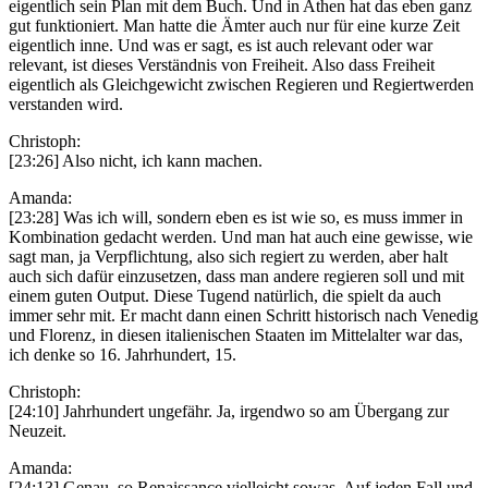
eigentlich sein Plan mit dem Buch. Und in Athen hat das eben ganz
gut funktioniert. Man hatte die Ämter auch nur für eine kurze Zeit
eigentlich inne. Und was er sagt, es ist auch relevant oder war
relevant, ist dieses Verständnis von Freiheit. Also dass Freiheit
eigentlich als Gleichgewicht zwischen Regieren und Regiertwerden
verstanden wird.
Christoph:
[23:26] Also nicht, ich kann machen.
Amanda:
[23:28] Was ich will, sondern eben es ist wie so, es muss immer in
Kombination gedacht werden. Und man hat auch eine gewisse, wie
sagt man, ja Verpflichtung, also sich regiert zu werden, aber halt
auch sich dafür einzusetzen, dass man andere regieren soll und mit
einem guten Output. Diese Tugend natürlich, die spielt da auch
immer sehr mit. Er macht dann einen Schritt historisch nach Venedig
und Florenz, in diesen italienischen Staaten im Mittelalter war das,
ich denke so 16. Jahrhundert, 15.
Christoph:
[24:10] Jahrhundert ungefähr. Ja, irgendwo so am Übergang zur
Neuzeit.
Amanda:
[24:13] Genau, so Renaissance vielleicht sowas. Auf jeden Fall und