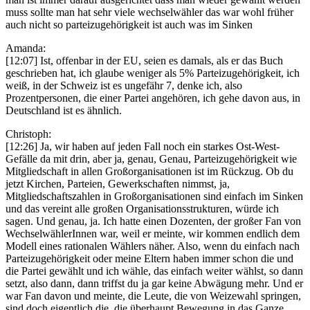
muss sollte man hat sehr viele wechselwähler das war wohl früher
auch nicht so parteizugehörigkeit ist auch was im Sinken
Amanda:
[12:07] Ist, offenbar in der EU, seien es damals, als er das Buch
geschrieben hat, ich glaube weniger als 5% Parteizugehörigkeit, ich
weiß, in der Schweiz ist es ungefähr 7, denke ich, also
Prozentpersonen, die einer Partei angehören, ich gehe davon aus, in
Deutschland ist es ähnlich.
Christoph:
[12:26] Ja, wir haben auf jeden Fall noch ein starkes Ost-West-
Gefälle da mit drin, aber ja, genau, Genau, Parteizugehörigkeit wie
Mitgliedschaft in allen Großorganisationen ist im Rückzug. Ob du
jetzt Kirchen, Parteien, Gewerkschaften nimmst, ja,
Mitgliedschaftszahlen in Großorganisationen sind einfach im Sinken
und das vereint alle großen Organisationsstrukturen, würde ich
sagen. Und genau, ja. Ich hatte einen Dozenten, der großer Fan von
WechselwählerInnen war, weil er meinte, wir kommen endlich dem
Modell eines rationalen Wählers näher. Also, wenn du einfach nach
Parteizugehörigkeit oder meine Eltern haben immer schon die und
die Partei gewählt und ich wähle, das einfach weiter wählst, so dann
setzt, also dann, dann triffst du ja gar keine Abwägung mehr. Und er
war Fan davon und meinte, die Leute, die von Weizewahl springen,
sind doch eigentlich die, die überhaupt Bewegung in das Ganze