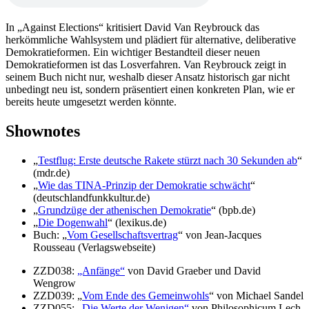
In „Against Elections“ kritisiert David Van Reybrouck das
herkömmliche Wahlsystem und plädiert für alternative, deliberative
Demokratieformen. Ein wichtiger Bestandteil dieser neuen
Demokratieformen ist das Losverfahren. Van Reybrouck zeigt in
seinem Buch nicht nur, weshalb dieser Ansatz historisch gar nicht
unbedingt neu ist, sondern präsentiert einen konkreten Plan, wie er
bereits heute umgesetzt werden könnte.
Shownotes
„
Testflug: Erste deutsche Rakete stürzt nach 30 Sekunden ab
“
(mdr.de)
„
Wie das TINA-Prinzip der Demokratie schwächt
“
(deutschlandfunkkultur.de)
„
Grundzüge der athenischen Demokratie
“ (bpb.de)
„
Die Dogenwahl
“ (lexikus.de)
Buch: „
Vom Gesellschaftsvertrag
“ von Jean-Jacques
Rousseau (Verlagswebseite)
ZZD038:
„Anfänge“
von David Graeber und David
Wengrow
ZZD039: „
Vom Ende des Gemeinwohls
“ von Michael Sandel
ZZD055:
„Die Werte der Wenigen“
von Philosophicum Lech