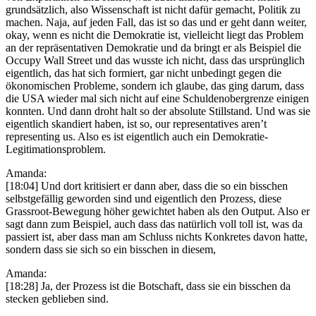
grundsätzlich, also Wissenschaft ist nicht dafür gemacht, Politik zu
machen. Naja, auf jeden Fall, das ist so das und er geht dann weiter,
okay, wenn es nicht die Demokratie ist, vielleicht liegt das Problem
an der repräsentativen Demokratie und da bringt er als Beispiel die
Occupy Wall Street und das wusste ich nicht, dass das ursprünglich
eigentlich, das hat sich formiert, gar nicht unbedingt gegen die
ökonomischen Probleme, sondern ich glaube, das ging darum, dass
die USA wieder mal sich nicht auf eine Schuldenobergrenze einigen
konnten. Und dann droht halt so der absolute Stillstand. Und was sie
eigentlich skandiert haben, ist so, our representatives aren’t
representing us. Also es ist eigentlich auch ein Demokratie-
Legitimationsproblem.
Amanda:
[18:04] Und dort kritisiert er dann aber, dass die so ein bisschen
selbstgefällig geworden sind und eigentlich den Prozess, diese
Grassroot-Bewegung höher gewichtet haben als den Output. Also er
sagt dann zum Beispiel, auch dass das natürlich voll toll ist, was da
passiert ist, aber dass man am Schluss nichts Konkretes davon hatte,
sondern dass sie sich so ein bisschen in diesem,
Amanda:
[18:28] Ja, der Prozess ist die Botschaft, dass sie ein bisschen da
stecken geblieben sind.