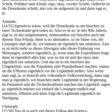
Schritt, Politiker sind schuld, naja, okay, zweiter Schritt, vielleicht ist
die Demokratie schuld, also wie sie aufgesetzt ist und dann sagt er,
ja,
Amanda:
[14:55] Irgendwie schon, weil die Demokratie so ein bisschen zu
einer Technokratie geworden ist. Also es ist so, in den 90er Jahren,
sagt er, ist das aufgekommen, insbesondere ein bisschen auch mit
diesem Tina-Prinzip, there is no alternative, so im Sinne von, die
Lösungen sind alle da, wir müssen sie eigentlich nur umsetzen. Also
es ist nicht mehr so dieses Abwägen oder dieser Einbezug von
Meinungen, sondern eigentlich, ja, wenn man die ExpertInnen fragt,
dann ist eigentlich alles klar, was zu tun ist und das muss man
eigentlich nur umsetzen. Und das ist so ein bisschen das
Umgekehrte, was die Populisten oder PopulistInnen machen, sodass
sie die Effizienz eigentlich vor die Legitimität stellen. Also wenn
man sagt, ja, es braucht eine volksnähere Volksvertretung, dann sagt
man ja eigentlich, wir brauchen mehr Legitimität in der Regierung,
im Parlament und die TechnokratInnen machen das Gegenteil, sagen
ja, eigentlich müssen wir einfach die Lösungen endlich mal
umsetzen, effizient und dann folgt die Legitimität eigentlich im
Nachgang.
Christoph:
[15:58] Das ist ja auch viel dieses Follow-the-Science-