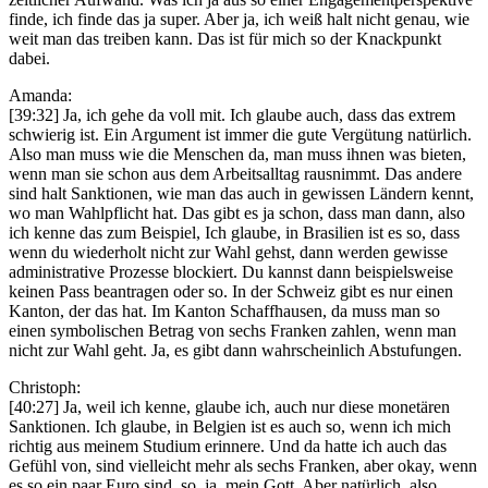
finde, ich finde das ja super. Aber ja, ich weiß halt nicht genau, wie
weit man das treiben kann. Das ist für mich so der Knackpunkt
dabei.
Amanda:
[39:32] Ja, ich gehe da voll mit. Ich glaube auch, dass das extrem
schwierig ist. Ein Argument ist immer die gute Vergütung natürlich.
Also man muss wie die Menschen da, man muss ihnen was bieten,
wenn man sie schon aus dem Arbeitsalltag rausnimmt. Das andere
sind halt Sanktionen, wie man das auch in gewissen Ländern kennt,
wo man Wahlpflicht hat. Das gibt es ja schon, dass man dann, also
ich kenne das zum Beispiel, Ich glaube, in Brasilien ist es so, dass
wenn du wiederholt nicht zur Wahl gehst, dann werden gewisse
administrative Prozesse blockiert. Du kannst dann beispielsweise
keinen Pass beantragen oder so. In der Schweiz gibt es nur einen
Kanton, der das hat. Im Kanton Schaffhausen, da muss man so
einen symbolischen Betrag von sechs Franken zahlen, wenn man
nicht zur Wahl geht. Ja, es gibt dann wahrscheinlich Abstufungen.
Christoph:
[40:27] Ja, weil ich kenne, glaube ich, auch nur diese monetären
Sanktionen. Ich glaube, in Belgien ist es auch so, wenn ich mich
richtig aus meinem Studium erinnere. Und da hatte ich auch das
Gefühl von, sind vielleicht mehr als sechs Franken, aber okay, wenn
es so ein paar Euro sind, so, ja, mein Gott. Aber natürlich, also