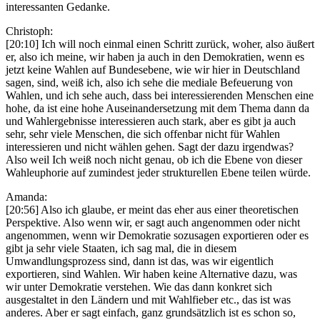
interessanten Gedanke.
Christoph:
[20:10] Ich will noch einmal einen Schritt zurück, woher, also äußert
er, also ich meine, wir haben ja auch in den Demokratien, wenn es
jetzt keine Wahlen auf Bundesebene, wie wir hier in Deutschland
sagen, sind, weiß ich, also ich sehe die mediale Befeuerung von
Wahlen, und ich sehe auch, dass bei interessierenden Menschen eine
hohe, da ist eine hohe Auseinandersetzung mit dem Thema dann da
und Wahlergebnisse interessieren auch stark, aber es gibt ja auch
sehr, sehr viele Menschen, die sich offenbar nicht für Wahlen
interessieren und nicht wählen gehen. Sagt der dazu irgendwas?
Also weil Ich weiß noch nicht genau, ob ich die Ebene von dieser
Wahleuphorie auf zumindest jeder strukturellen Ebene teilen würde.
Amanda:
[20:56] Also ich glaube, er meint das eher aus einer theoretischen
Perspektive. Also wenn wir, er sagt auch angenommen oder nicht
angenommen, wenn wir Demokratie sozusagen exportieren oder es
gibt ja sehr viele Staaten, ich sag mal, die in diesem
Umwandlungsprozess sind, dann ist das, was wir eigentlich
exportieren, sind Wahlen. Wir haben keine Alternative dazu, was
wir unter Demokratie verstehen. Wie das dann konkret sich
ausgestaltet in den Ländern und mit Wahlfieber etc., das ist was
anderes. Aber er sagt einfach, ganz grundsätzlich ist es schon so,