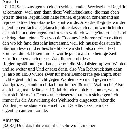
Amanda:
[31:10] Sei sozusagen zu einem schleichenden Wechsel der Begriffe
gekommen, weil man dann diese Wahlaristokratie, die man eben
jetzt in diesen Republiken hatte früher, eigentlich zunehmend als
repräsentative Demokratie benannt wurde. Also die Begriffe wurden
eigentlich einfach ausgetauscht, ohne dass sich daran wirklich oder
dass sich am unterliegenden Prozess wirklich was geändert hat. Und
er bringt dann einen Text von de Tocqueville hervor oder er zitiert
den wo ich fand das sehr interessant, weil ich musste das auch im
Studium lesen und er beschreibt das wirklich, also diesen Text
könntest du jetzt lesen und es würde genau auf die heutige Zeit
zutreffen eben auch dieses Wahlfieber und diese
Regierungslähmung und auch schon die Medialisierung von Wahlen
und so weiter und Und er sagt dann, also Van Rehbruck sagt dann,
ja, also ab 1850 wurde zwar für mehr Demokratie gekämpft, aber
nicht eigentlich für, nicht gegen Wahlen, also nicht gegen den
Wahlprozess, sondern einfach nur immer für mehr Wahlrecht. Also
ab, ich sag mal, Mitte des 19. Jahrhunderts hieß es immer, wenn
man sich für mehr Demokratie einsetzte, hat man sich eigentlich
immer für die Ausweitung des Wahlrechts eingesetzt. Aber die
Wahlen per se standen nie mehr zur Debatte, dass man das
eigentlich ändern könnte.
Amanda:
[32:37] Und das führte natürlich sehr wohl zu einer