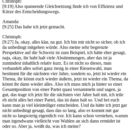
Christoph:
[9:19] Also spannende Gleichsetzung finde ich von Effizienz und
Kürze des Entscheidungswegs.
Amanda:
[9:25] Das habe ich jetzt gemacht.
Christoph:
[9:27] Ja, okay, alles klar, na gut. Ich bin mir nicht so sicher, ob ich
da unbedingt mitgehen würde. Also meine sehr begrenzte
Perspektive auf die Schweiz ist zum Beispiel, ich hätte eher gesagt,
naja, okay, ihr habt halt viele Abstimmungen, aber das ist ja
zumindest inhaltlich relativ kurz. Es ist nicht so dieses, man
verhandelt alles sofort ganz riesig in einer Riesenwahl, man
bestimmt für die nächsten vier Jahre, sondern so, jetzt ist wieder ein
Thema, ihr könnt euch wieder äußern, jetzt ist wieder ein Thema, da
könnt ihr dann wieder alles. Also ich muss mich ja hinter so einer
Gesamtposition von einer Partei quasi versammeln und sagen, ja
gut, das trage ich jetzt für die nächsten vier Jahre halt mit, ich teile
eh nicht alles bei einer Partei, das ist dann halt so. Und bei euch
kann man ja viel kleinteiliger entscheiden. Und da hätte ich jetzt gar
nicht unbedingt gesagt, dass das so lang, also es kommt mir gar
nicht so langwierig eigentlich vor. Ich kann schon verstehen, warum
man irgendwann vielleicht von Wahlen an sich dann ermüdet ist
oder so. Aber ja, weißt du, was ich meine?