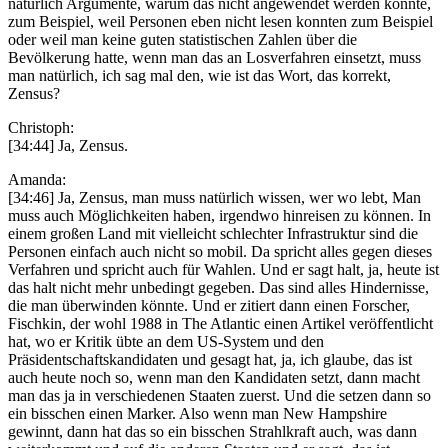
natürlich Argumente, warum das nicht angewendet werden konnte,
zum Beispiel, weil Personen eben nicht lesen konnten zum Beispiel
oder weil man keine guten statistischen Zahlen über die
Bevölkerung hatte, wenn man das an Losverfahren einsetzt, muss
man natürlich, ich sag mal den, wie ist das Wort, das korrekt,
Zensus?
Christoph:
[34:44] Ja, Zensus.
Amanda:
[34:46] Ja, Zensus, man muss natürlich wissen, wer wo lebt, Man
muss auch Möglichkeiten haben, irgendwo hinreisen zu können. In
einem großen Land mit vielleicht schlechter Infrastruktur sind die
Personen einfach auch nicht so mobil. Da spricht alles gegen dieses
Verfahren und spricht auch für Wahlen. Und er sagt halt, ja, heute ist
das halt nicht mehr unbedingt gegeben. Das sind alles Hindernisse,
die man überwinden könnte. Und er zitiert dann einen Forscher,
Fischkin, der wohl 1988 in The Atlantic einen Artikel veröffentlicht
hat, wo er Kritik übte an dem US-System und den
Präsidentschaftskandidaten und gesagt hat, ja, ich glaube, das ist
auch heute noch so, wenn man den Kandidaten setzt, dann macht
man das ja in verschiedenen Staaten zuerst. Und die setzen dann so
ein bisschen einen Marker. Also wenn man New Hampshire
gewinnt, dann hat das so ein bisschen Strahlkraft auch, was dann