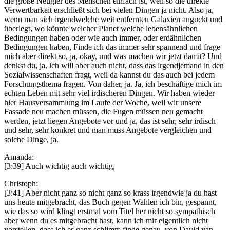
die große Neugier des Menschen einfach ist, weil so die direkte
Verwertbarkeit erschließt sich bei vielen Dingen ja nicht. Also ja,
wenn man sich irgendwelche weit entfernten Galaxien anguckt und
überlegt, wo könnte welcher Planet welche lebensähnlichen
Bedingungen haben oder wie auch immer, oder erdähnlichen
Bedingungen haben, Finde ich das immer sehr spannend und frage
mich aber direkt so, ja, okay, und was machen wir jetzt damit? Und
denkst du, ja, ich will aber auch nicht, dass das irgendjemand in den
Sozialwissenschaften fragt, weil da kannst du das auch bei jedem
Forschungsthema fragen. Von daher, ja. Ja, ich beschäftige mich im
echten Leben mit sehr viel irdischeren Dingen. Wir haben wieder
hier Hausversammlung im Laufe der Woche, weil wir unsere
Fassade neu machen müssen, die Fugen müssen neu gemacht
werden, jetzt liegen Angebote vor und ja, das ist sehr, sehr irdisch
und sehr, sehr konkret und man muss Angebote vergleichen und
solche Dinge, ja.
Amanda:
[3:39] Auch wichtig auch wichtig,
Christoph:
[3:41] Aber nicht ganz so nicht ganz so krass irgendwie ja du hast
uns heute mitgebracht, das Buch gegen Wahlen ich bin, gespannt,
wie das so wird klingt erstmal vom Titel her nicht so sympathisch
aber wenn du es mitgebracht hast, kann ich mir eigentlich nicht
vorstellen, dass ich es ganz schlimm finde genau, von David van