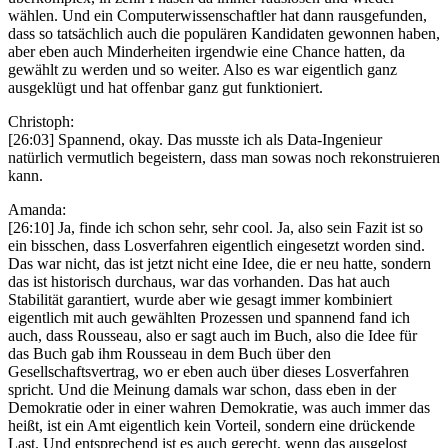
wählen. Und ein Computerwissenschaftler hat dann rausgefunden,
dass so tatsächlich auch die populären Kandidaten gewonnen haben,
aber eben auch Minderheiten irgendwie eine Chance hatten, da
gewählt zu werden und so weiter. Also es war eigentlich ganz
ausgeklügt und hat offenbar ganz gut funktioniert.
Christoph:
[26:03] Spannend, okay. Das musste ich als Data-Ingenieur
natürlich vermutlich begeistern, dass man sowas noch rekonstruieren
kann.
Amanda:
[26:10] Ja, finde ich schon sehr, sehr cool. Ja, also sein Fazit ist so
ein bisschen, dass Losverfahren eigentlich eingesetzt worden sind.
Das war nicht, das ist jetzt nicht eine Idee, die er neu hatte, sondern
das ist historisch durchaus, war das vorhanden. Das hat auch
Stabilität garantiert, wurde aber wie gesagt immer kombiniert
eigentlich mit auch gewählten Prozessen und spannend fand ich
auch, dass Rousseau, also er sagt auch im Buch, also die Idee für
das Buch gab ihm Rousseau in dem Buch über den
Gesellschaftsvertrag, wo er eben auch über dieses Losverfahren
spricht. Und die Meinung damals war schon, dass eben in der
Demokratie oder in einer wahren Demokratie, was auch immer das
heißt, ist ein Amt eigentlich kein Vorteil, sondern eine drückende
Last. Und entsprechend ist es auch gerecht, wenn das ausgelost