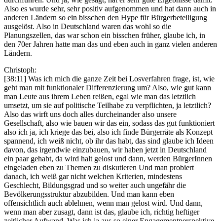
Also es wurde sehr, sehr positiv aufgenommen und hat dann auch in
anderen Ländern so ein bisschen den Hype für Bürgerbeteiligung
ausgelöst. Also in Deutschland waren das wohl so die
Planungszellen, das war schon ein bisschen früher, glaube ich, in
den 70er Jahren hatte man das und eben auch in ganz vielen anderen
Ländern.
Christoph:
[38:11] Was ich mich die ganze Zeit bei Losverfahren frage, ist, wie
geht man mit funktionaler Differenzierung um? Also, wie gut kann
man Leute aus ihrem Leben reißen, egal wie man das letztlich
umsetzt, um sie auf politische Teilhabe zu verpflichten, ja letztlich?
Also das wirft uns doch alles durcheinander also unsere
Gesellschaft, also wie bauen wir das ein, sodass das gut funktioniert
also ich ja, ich kriege das bei, also ich finde Bürgerräte als Konzept
spannend, ich weiß nicht, ob ihr das habt, das sind glaube ich Ideen
davon, das irgendwie einzubauen, wir haben jetzt in Deutschland
ein paar gehabt, da wird halt gelost und dann, werden BürgerInnen
eingeladen eben zu Themen zu diskutieren Und man probiert
danach, ich weiß gar nicht welchen Kriterien, mindestens
Geschlecht, Bildungsgrad und so weiter auch ungefähr die
Bevölkerungsstruktur abzubilden. Und man kann eben
offensichtlich auch ablehnen, wenn man gelost wird. Und dann,
wenn man aber zusagt, dann ist das, glaube ich, richtig heftiger
zeitlicher Aufwand. Was ich ja aus so einer Engagementperspektive