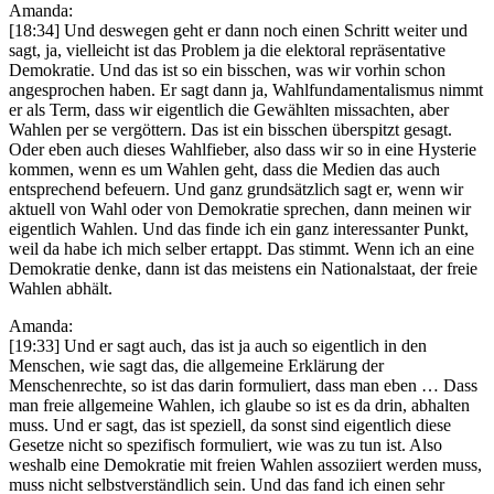
Amanda:
[18:34] Und deswegen geht er dann noch einen Schritt weiter und
sagt, ja, vielleicht ist das Problem ja die elektoral repräsentative
Demokratie. Und das ist so ein bisschen, was wir vorhin schon
angesprochen haben. Er sagt dann ja, Wahlfundamentalismus nimmt
er als Term, dass wir eigentlich die Gewählten missachten, aber
Wahlen per se vergöttern. Das ist ein bisschen überspitzt gesagt.
Oder eben auch dieses Wahlfieber, also dass wir so in eine Hysterie
kommen, wenn es um Wahlen geht, dass die Medien das auch
entsprechend befeuern. Und ganz grundsätzlich sagt er, wenn wir
aktuell von Wahl oder von Demokratie sprechen, dann meinen wir
eigentlich Wahlen. Und das finde ich ein ganz interessanter Punkt,
weil da habe ich mich selber ertappt. Das stimmt. Wenn ich an eine
Demokratie denke, dann ist das meistens ein Nationalstaat, der freie
Wahlen abhält.
Amanda:
[19:33] Und er sagt auch, das ist ja auch so eigentlich in den
Menschen, wie sagt das, die allgemeine Erklärung der
Menschenrechte, so ist das darin formuliert, dass man eben … Dass
man freie allgemeine Wahlen, ich glaube so ist es da drin, abhalten
muss. Und er sagt, das ist speziell, da sonst sind eigentlich diese
Gesetze nicht so spezifisch formuliert, wie was zu tun ist. Also
weshalb eine Demokratie mit freien Wahlen assoziiert werden muss,
muss nicht selbstverständlich sein. Und das fand ich einen sehr