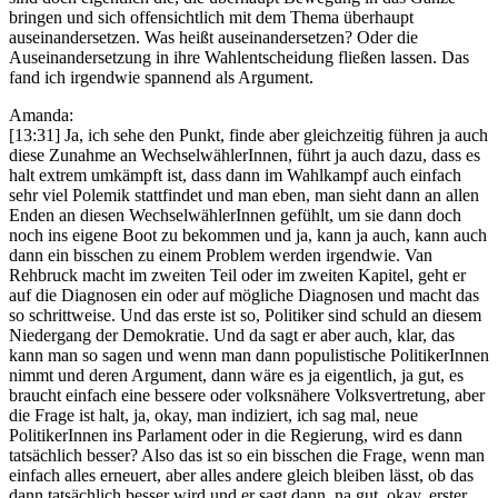
bringen und sich offensichtlich mit dem Thema überhaupt
auseinandersetzen. Was heißt auseinandersetzen? Oder die
Auseinandersetzung in ihre Wahlentscheidung fließen lassen. Das
fand ich irgendwie spannend als Argument.
Amanda:
[13:31] Ja, ich sehe den Punkt, finde aber gleichzeitig führen ja auch
diese Zunahme an WechselwählerInnen, führt ja auch dazu, dass es
halt extrem umkämpft ist, dass dann im Wahlkampf auch einfach
sehr viel Polemik stattfindet und man eben, man sieht dann an allen
Enden an diesen WechselwählerInnen gefühlt, um sie dann doch
noch ins eigene Boot zu bekommen und ja, kann ja auch, kann auch
dann ein bisschen zu einem Problem werden irgendwie. Van
Rehbruck macht im zweiten Teil oder im zweiten Kapitel, geht er
auf die Diagnosen ein oder auf mögliche Diagnosen und macht das
so schrittweise. Und das erste ist so, Politiker sind schuld an diesem
Niedergang der Demokratie. Und da sagt er aber auch, klar, das
kann man so sagen und wenn man dann populistische PolitikerInnen
nimmt und deren Argument, dann wäre es ja eigentlich, ja gut, es
braucht einfach eine bessere oder volksnähere Volksvertretung, aber
die Frage ist halt, ja, okay, man indiziert, ich sag mal, neue
PolitikerInnen ins Parlament oder in die Regierung, wird es dann
tatsächlich besser? Also das ist so ein bisschen die Frage, wenn man
einfach alles erneuert, aber alles andere gleich bleiben lässt, ob das
dann tatsächlich besser wird und er sagt dann, na gut, okay, erster