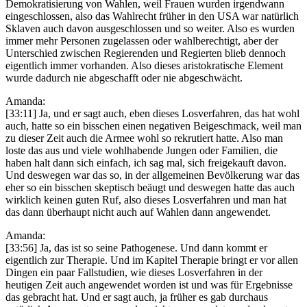
Demokratisierung von Wahlen, weil Frauen wurden irgendwann
eingeschlossen, also das Wahlrecht früher in den USA war natürlich
Sklaven auch davon ausgeschlossen und so weiter. Also es wurden
immer mehr Personen zugelassen oder wahlberechtigt, aber der
Unterschied zwischen Regierenden und Regierten blieb dennoch
eigentlich immer vorhanden. Also dieses aristokratische Element
wurde dadurch nie abgeschafft oder nie abgeschwächt.
Amanda:
[33:11] Ja, und er sagt auch, eben dieses Losverfahren, das hat wohl
auch, hatte so ein bisschen einen negativen Beigeschmack, weil man
zu dieser Zeit auch die Armee wohl so rekrutiert hatte. Also man
loste das aus und viele wohlhabende Jungen oder Familien, die
haben halt dann sich einfach, ich sag mal, sich freigekauft davon.
Und deswegen war das so, in der allgemeinen Bevölkerung war das
eher so ein bisschen skeptisch beäugt und deswegen hatte das auch
wirklich keinen guten Ruf, also dieses Losverfahren und man hat
das dann überhaupt nicht auch auf Wahlen dann angewendet.
Amanda:
[33:56] Ja, das ist so seine Pathogenese. Und dann kommt er
eigentlich zur Therapie. Und im Kapitel Therapie bringt er vor allen
Dingen ein paar Fallstudien, wie dieses Losverfahren in der
heutigen Zeit auch angewendet worden ist und was für Ergebnisse
das gebracht hat. Und er sagt auch, ja früher es gab durchaus