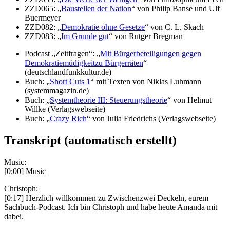
ZZD065: „
Baustellen der Nation
“ von Philip Banse und Ulf
Buermeyer
ZZD082: „
Demokratie ohne Gesetze
“ von C. L. Skach
ZZD083: „
Im Grunde gut
“ von Rutger Bregman
Podcast „Zeitfragen“: „
Mit Bürgerbeteiligungen gegen
Demokratiemüdigkeitzu Bürgerräten
“
(deutschlandfunkkultur.de)
Buch: „
Short Cuts 1
“ mit Texten von Niklas Luhmann
(systemmagazin.de)
Buch: „
Systemtheorie III: Steuerungstheorie
“ von Helmut
Willke (Verlagswebseite)
Buch: „
Crazy Rich
“ von Julia Friedrichs (Verlagswebseite)
Transkript (automatisch erstellt)
Music:
[0:00] Music
Christoph:
[0:17] Herzlich willkommen zu Zwischenzwei Deckeln, eurem
Sachbuch-Podcast. Ich bin Christoph und habe heute Amanda mit
dabei.