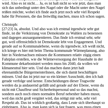
wird. Also es ist nicht… Ja, es ist halt nicht so wie jetzt, dass man
sich das unbedingt unter den Nagel oder die Macht unter den Nagel
reißen möchte, wobei ich finde auch jetzt noch sehr viel Respekt
habe für Personen, die das freiwillig machen, muss ich schon sagen.
Christoph:
[27:23] Ja, absolut. Und also was ich erstmal irgendwie sehr gut
finde, ist die Verkürzung von Demokratie zu Wahlen zu benennen
und dagegen anzuargumentieren. Das finde ich erstmal sehr, sehr
gut, weil offensichtlich ist Demokratie lebt von Engagement. Und
gerade auf so Kommunalebene, wenn du irgendwie, ich weiß nicht,
ich kriege es hier mit beim Thema kommunale Wärmeplanung, also
hier in Niedersachsen müssen die Kommunen relativ zügig einen
Fahrplan erstellen, wie die Wärmeversorgung der Haushalte in der
Kommune dekarbonisiert werden muss bis 2040, da wollen wir
klimaneutral hier sein. Und das machen dann jetzt halt
ehrenamtliche BürgermeisterInnen, die sich damit beschäftigen
müssen. Und das ist jetzt nur so ein kleiner Ausschnitt, den ich halt
gerade verfolge und kenne. Entscheidungen dieser Tragweite
werden da ja andauernd gefällt und gerade auf der Ebene, wenn du
nicht mit Chauffeur und Sicherheitspersonal und so das machst,
sondern auch noch einen normalen Beruf nebenher haben musst,
weil das nicht groß vergütet wird, das nötigt mir sehr, sehr viel
Respekt ab. Das ist wirklich großartig, dass Leute sich überhaupt so
einbringen. Also ja, man kann sich ja fast fragen, was muss einen