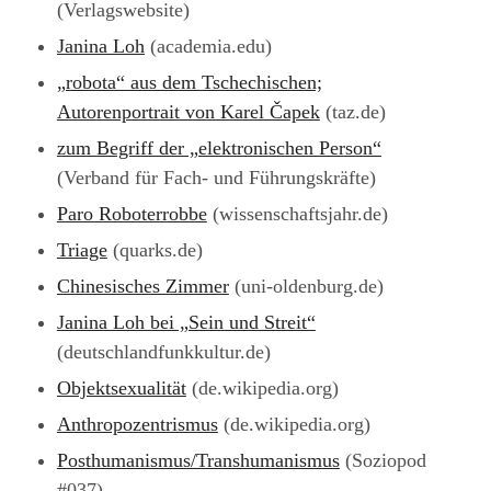
(Verlagswebsite)
Janina Loh
(academia.edu)
„robota“ aus dem Tschechischen;
Autorenportrait von Karel Čapek
(taz.de)
zum Begriff der „elektronischen Person“
(Verband für Fach- und Führungskräfte)
Paro Roboterrobbe
(wissenschaftsjahr.de)
Triage
(quarks.de)
Chinesisches Zimmer
(uni-oldenburg.de)
Janina Loh bei „Sein und Streit“
(deutschlandfunkkultur.de)
Objektsexualität
(de.wikipedia.org)
Anthropozentrismus
(de.wikipedia.org)
Posthumanismus/Transhumanismus
(Soziopod
#037)