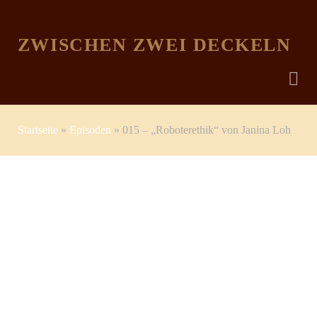
ZWISCHEN ZWEI DECKELN
Startseite
»
Episoden
»
015 – „Roboterethik“ von Janina Loh