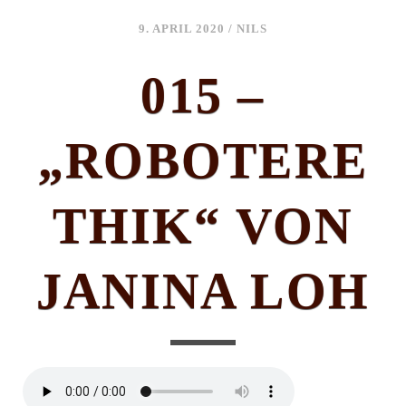
9. APRIL 2020
/
NILS
015 –
„ROBOTERE
THIK“ VON
JANINA LOH