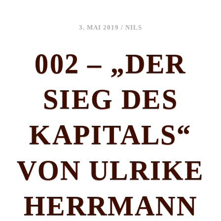
3. MAI 2019
/
NILS
002 – „DER
SIEG DES
KAPITALS“
VON ULRIKE
HERRMANN