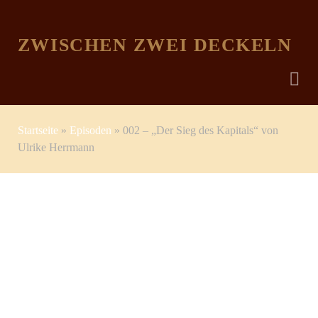
ZWISCHEN ZWEI DECKELN
Startseite
»
Episoden
»
002 – „Der Sieg des Kapitals“ von
Ulrike Herrmann