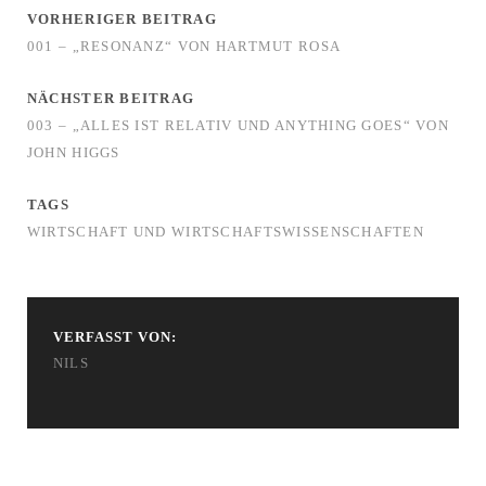
VORHERIGER BEITRAG
001 – „RESONANZ“ VON HARTMUT ROSA
NÄCHSTER BEITRAG
003 – „ALLES IST RELATIV UND ANYTHING GOES“ VON
JOHN HIGGS
TAGS
WIRTSCHAFT UND WIRTSCHAFTSWISSENSCHAFTEN
VERFASST VON:
NILS