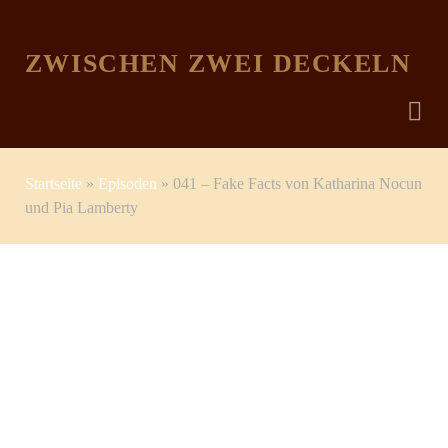
ZWISCHEN ZWEI DECKELN
Startseite
»
Episoden
»
041 – Fake Facts von Katharina Nocun
und Pia Lamberty