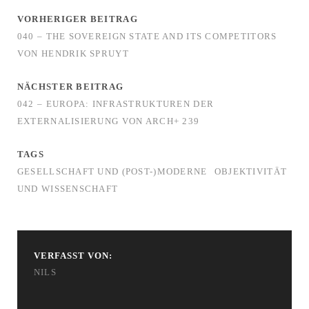
VORHERIGER BEITRAG
040 – THE SOVEREIGN STATE AND ITS COMPETITORS
VON HENDRIK SPRUYT
NÄCHSTER BEITRAG
042 – EUROPA: INFRASTRUKTUREN DER
EXTERNALISIERUNG VON ARCH+ 239
TAGS
GESELLSCHAFT UND (POST-)MODERNE
OBJEKTIVITÄT
UND WISSENSCHAFT
VERFASST VON:
NILS