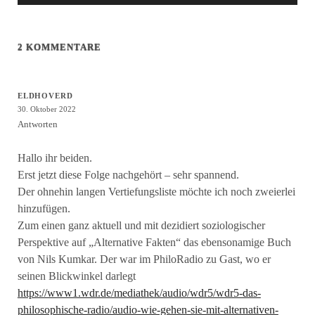
2 KOMMENTARE
ELDHOVERD
30. Oktober 2022
Antworten
Hallo ihr beiden.
Erst jetzt diese Folge nachgehört – sehr spannend.
Der ohnehin langen Vertiefungsliste möchte ich noch zweierlei
hinzufügen.
Zum einen ganz aktuell und mit dezidiert soziologischer
Perspektive auf „Alternative Fakten“ das ebensonamige Buch
von Nils Kumkar. Der war im PhiloRadio zu Gast, wo er
seinen Blickwinkel darlegt
https://www1.wdr.de/mediathek/audio/wdr5/wdr5-das-
philosophische-radio/audio-wie-gehen-sie-mit-alternativen-