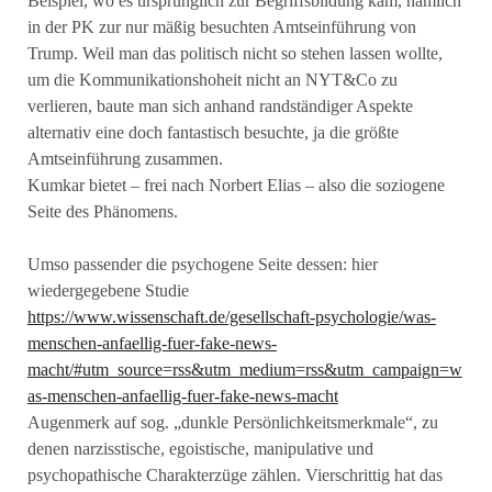
Beispiel, wo es ursprünglich zur Begriffsbildung kam, nämlich
in der PK zur nur mäßig besuchten Amtseinführung von
Trump. Weil man das politisch nicht so stehen lassen wollte,
um die Kommunikationshoheit nicht an NYT&Co zu
verlieren, baute man sich anhand randständiger Aspekte
alternativ eine doch fantastisch besuchte, ja die größte
Amtseinführung zusammen.
Kumkar bietet – frei nach Norbert Elias – also die soziogene
Seite des Phänomens.
Umso passender die psychogene Seite dessen: hier
wiedergegebene Studie
https://www.wissenschaft.de/gesellschaft-psychologie/was-
menschen-anfaellig-fuer-fake-news-
macht/#utm_source=rss&utm_medium=rss&utm_campaign=w
as-menschen-anfaellig-fuer-fake-news-macht
Augenmerk auf sog. „dunkle Persönlichkeitsmerkmale“, zu
denen narzisstische, egoistische, manipulative und
psychopathische Charakterzüge zählen. Vierschrittig hat das